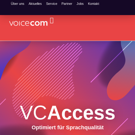
Über uns
Aktuelles
Service
Partner
Jobs
Kontakt
Access
Optimiert für Sprachqualität