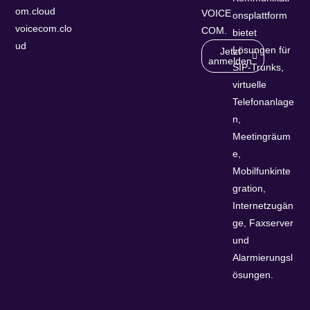
om.cloud
VOICE
onsplattform
voicecom.clo
COM.
bietet
ud
Lösungen für
Jetzt
anmelden
SIP-Trunks,
virtuelle
Telefonanlage
n,
Meetingräum
e,
Mobilfunkinte
gration,
Internetzugän
ge, Faxserver
und
Alarmierungsl
ösungen.