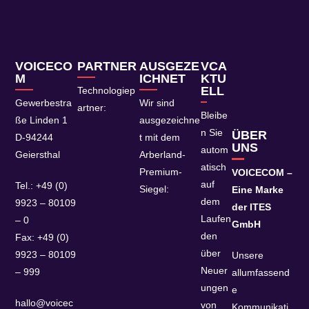
VOICECO
PARTNER
AUSGEZE
VCA
M
ICHNET
KTU
ELL
Technologiep
Gewerbestra
Wir sind
artner:
Bleibe
ße Linden 1
ausgezeichne
n Sie
ÜBER
D-94244
t mit dem
UNS
autom
Geiersthal
Arberland-
atisch
Premium-
VOICECOM –
auf
Tel.: +49 (0)
Siegel:
Eine Marke
dem
9923 – 80109
der ITES
Laufen
– 0
GmbH
den
Fax: +49 (0)
über
9923 – 80109
Unsere
Neuer
– 999
allumfassend
ungen
e
hallo@voicec
von
Kommunikati