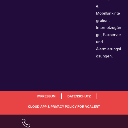
e,
Mobilfunkinte
gration,
Internetzugän
ge, Faxserver
und
Alarmierungsl
ösungen.
IMPRESSUM
DATENSCHUTZ
CLOUD APP & PRIVACY POLICY FOR VCALERT