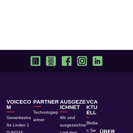
VOICECO
PARTNER
AUSGEZE
VCA
M
ICHNET
KTU
ELL
Technologiep
Gewerbestra
Wir sind
artner:
Bleibe
ße Linden 1
ausgezeichne
n Sie
ÜBER
D-94244
t mit dem