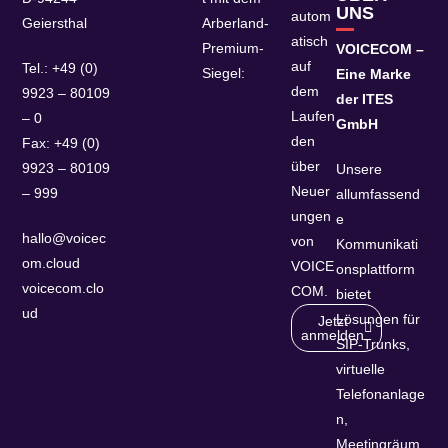
UNS
autom
Geiersthal
Arberland-
atisch
Premium-
VOICECOM –
auf
Tel.: +49 (0)
Siegel:
Eine Marke
dem
9923 – 80109
der ITES
Laufen
– 0
GmbH
den
Fax: +49 (0)
über
9923 – 80109
Unsere
Neuer
– 999
allumfassend
ungen
e
hallo@voicec
von
Kommunikati
om.cloud
VOICE
onsplattform
voicecom.clo
COM.
bietet
ud
Lösungen für
Jetzt
anmelden
SIP-Trunks,
virtuelle
Telefonanlage
n,
Meetingräum